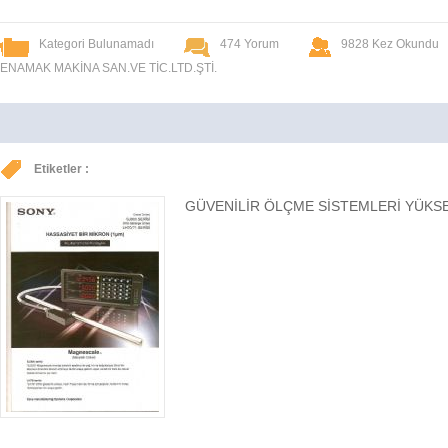
Kategori Bulunamadı
474 Yorum
9828 Kez Okundu
ENAMAK MAKİNA SAN.VE TİC.LTD.ŞTİ.
Etiketler :
GÜVENİLİR ÖLÇME SİSTEMLERİ YÜKSE