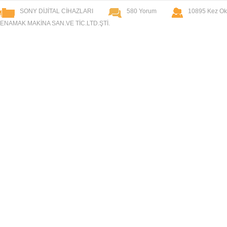
SONY DİJİTAL CİHAZLARI
580 Yorum
10895 Kez O
ENAMAK MAKİNA SAN.VE TİC.LTD.ŞTİ.