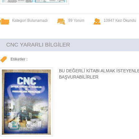
Kategori Bulunamadı
99 Yorum
10947 Kez Okundu
CNC YARARLI BİLGİLER
Etiketler :
BU DEĞERLİ KİTABI ALMAK İSTEYENL
BAŞVURABİLİRLER